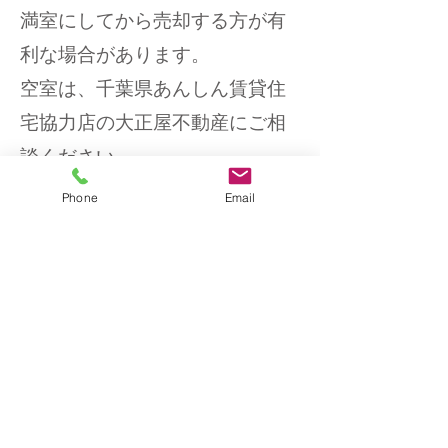
満室にしてから売却する方が有
利な場合が​あります。
空室は、千葉県あんしん賃貸住
宅協力店の​大正屋不動産にご相
談ください。
入居後の、定期訪問、行政との
Phone
Email
連携をお手伝いしていますの
で、大家さんも安心です！